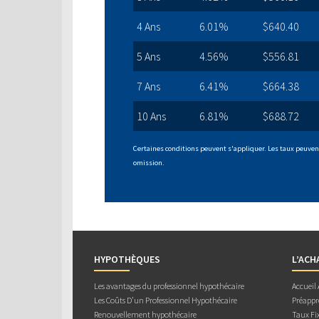
4 Ans
6.01%
$640.40
5 Ans
4.56%
$556.81
7 Ans
6.41%
$664.38
10 Ans
6.81%
$688.72
Certaines conditions peuvent s'appliquer. Les taux peuvent
omission.
HYPOTHÈQUES
L’ACH
Les avantages du professionnel hypothécaire
Accueil
Les Coûts D’un Professionnel Hypothécaire
Préappr
Renouvellement hypothécaire
Taux Fix