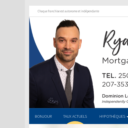
Chaque franchise est autonome et indépendante
BONJOUR
TAUX ACTUELS
HYPOTHÈQUES