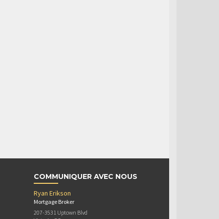
COMMUNIQUER AVEC NOUS
Ryan Erikson
Mortgage Broker
207-3531 Uptown Blvd