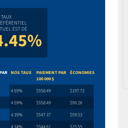
 TAUX
ÉFÉRENTIEL
TUEL EST DE
4.45%
PAR
NOS TAUX
PAIEMENT PAR
ÉCONOMIES
100 000 $
4.59%
$558.49
$197.72
4.59%
$558.49
$90.26
4.39%
$547.37
$59.53
4.34%
$544.61
$15.55