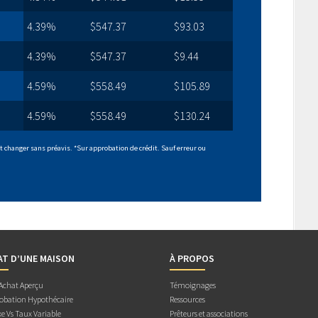
4.39%
$547.37
$93.03
4.39%
$547.37
$9.44
4.59%
$558.49
$105.89
4.59%
$558.49
$130.24
 changer sans préavis. *Sur approbation de crédit. Sauf erreur ou
AT D’UNE MAISON
À PROPOS
 Achat Aperçu
Témoignages
obation Hypothécaire
Ressources
e Vs Taux Variable
Prêteurs et associations