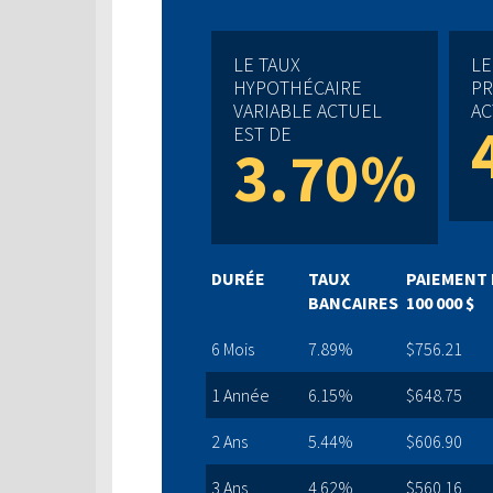
LE TAUX
LE
HYPOTHÉCAIRE
PR
VARIABLE ACTUEL
AC
EST DE
3.70%
DURÉE
TAUX
PAIEMENT 
BANCAIRES
100 000 $
6 Mois
7.89%
$756.21
1 Année
6.15%
$648.75
2 Ans
5.44%
$606.90
3 Ans
4.62%
$560.16